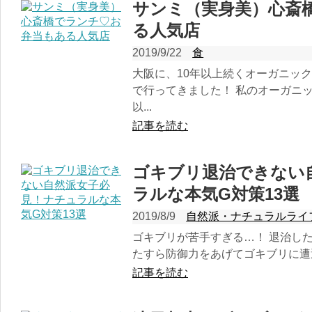
サンミ（実身美）心斎
る人気店
2019/9/22
食
大阪に、10年以上続くオーガニッ
で行ってきました！ 私のオーガニ
以...
記事を読む
ゴキブリ退治できない
ラルな本気G対策13選
2019/8/9
自然派・ナチュラルライ
ゴキブリが苦手すぎる…！ 退治し
たすら防御力をあげてゴキブリに遭遇
記事を読む