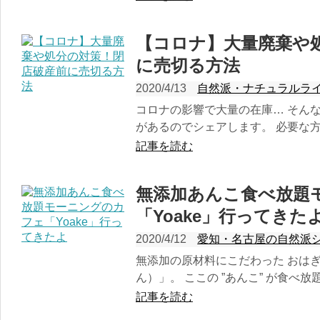
【コロナ】大量廃棄や
に売切る方法
2020/4/13
自然派・ナチュラルラ
コロナの影響で大量の在庫… そん
があるのでシェアします。 必要な方に
記事を読む
無添加あんこ食べ放題
「Yoake」行ってきた
2020/4/12
愛知・名古屋の自然派
無添加の原材料にこだわった おはぎ
ん）」。 ここの ”あんこ” が食べ放
記事を読む