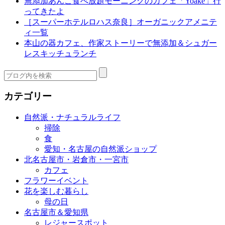
無添加あんこ食べ放題モーニングのカフェ「Yoake」行
ってきたよ
［スーパーホテルロハス奈良］オーガニックアメニテ
ィ一覧
本山の器カフェ、作家ストーリーで無添加＆シュガー
レスキッチュランチ
カテゴリー
自然派・ナチュラルライフ
掃除
食
愛知・名古屋の自然派ショップ
北名古屋市・岩倉市・一宮市
カフェ
フラワーイベント
花を楽しむ暮らし
母の日
名古屋市＆愛知県
レジャースポット