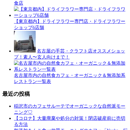
食店
【東京都内】ドライフラワー専門店・ドライフラワー
ショップ6店舗
名古屋の手芸・クラフト店オススメショッ
プ！素人〜玄人向けまで！
名古屋市内の自然食カフェ・オーガニック＆無添加系
レストラン一覧表
最近の投稿
稲沢市のカフェサルーテでオーガニックな自然派モー
ニング♡
【コロナ】大量廃棄や処分の対策！閉店破産前に売切
る方法