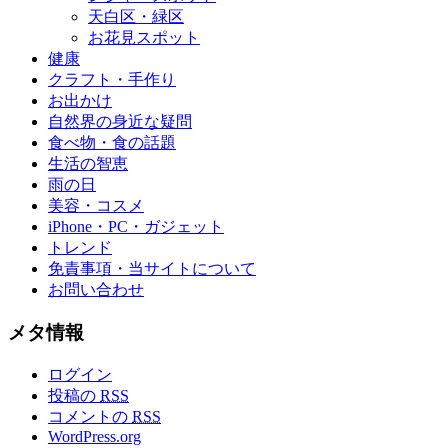
天白区・緑区
お花見スポット
健康
クラフト・手作り
お出かけ
自然界の身近な疑問
食べ物・食の話題
生活の智恵
雨の日
美容・コスメ
iPhone・PC・ガジェット
トレンド
免責事項・当サイトについて
お問い合わせ
メタ情報
ログイン
投稿の
RSS
コメントの
RSS
WordPress.org