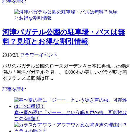
記事を読む
河津バガテル公園の駐車場・バスは無
料？見頃とお得な割引情報
2018/2/1
フラワーイベント
パリのバガテル公園のローズガーデンを日本に再現した姉妹
園の「河津バガテル公園」。 6,000本の美しいバラが咲き誇
るフランス式庭園は圧...
記事を読む
春〜夏の夜に「ジーー」という鳴き声の虫、可能性は
この3種類！